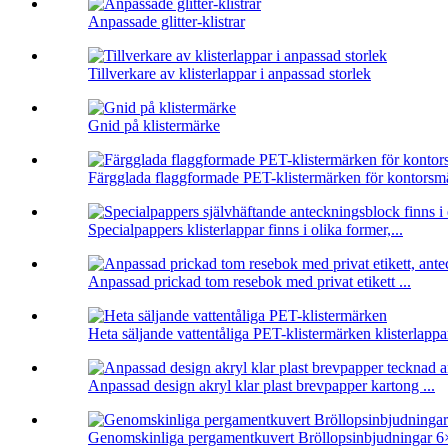
Anpassade glitter-klistrar
Tillverkare av klisterlappar i anpassad storlek
Gnid på klistermärke
Färgglada flaggformade PET-klistermärken för kontorsm
Specialpappers klisterlappar finns i olika former,...
Anpassad prickad tom resebok med privat etikett ...
Heta säljande vattentåliga PET-klistermärken klisterlappar
Anpassad design akryl klar plast brevpapper kartong ...
Genomskinliga pergamentkuvert Bröllopsinbjudningar 6×