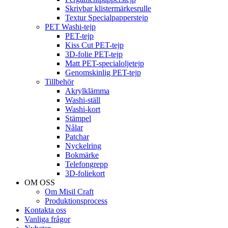
Skrivbar klistermärkesrulle
Textur Specialpapperstejp
PET Washi-tejp
PET-tejp
Kiss Cut PET-tejp
3D-folie PET-tejp
Matt PET-specialoljetejp
Genomskinlig PET-tejp
Tillbehör
Akrylklämma
Washi-ställ
Washi-kort
Stämpel
Nålar
Patchar
Nyckelring
Bokmärke
Telefongrepp
3D-foliekort
OM OSS
Om Misil Craft
Produktionsprocess
Kontakta oss
Vanliga frågor