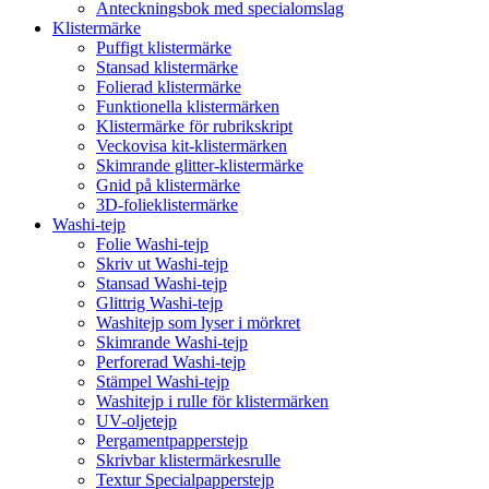
Anteckningsbok med specialomslag
Klistermärke
Puffigt klistermärke
Stansad klistermärke
Folierad klistermärke
Funktionella klistermärken
Klistermärke för rubrikskript
Veckovisa kit-klistermärken
Skimrande glitter-klistermärke
Gnid på klistermärke
3D-folieklistermärke
Washi-tejp
Folie Washi-tejp
Skriv ut Washi-tejp
Stansad Washi-tejp
Glittrig Washi-tejp
Washitejp som lyser i mörkret
Skimrande Washi-tejp
Perforerad Washi-tejp
Stämpel Washi-tejp
Washitejp i rulle för klistermärken
UV-oljetejp
Pergamentpapperstejp
Skrivbar klistermärkesrulle
Textur Specialpapperstejp