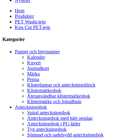
Nyheter
Hem
Produkter
PET Washi-tejp
Kiss Cut PET-tejp
Kategorier
Papper och brevpapper
Kalender
Kuvert
Journalkort
Märka
Penna
Klisterlappar och anteckningsblock
Klistermärkesbok
Återanvändbar klistermärkesbok
Klistermärke och fotoalbum
Anteckningsbok
Spiral anteckningsbok
Anteckningsbok med hårt omslag
Anteckningsbok i PU-läder
Tyg anteckningsbok
Sömnad och sadelsydd anteckningsbok