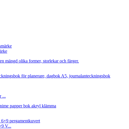
ärke
 ...
9 V...