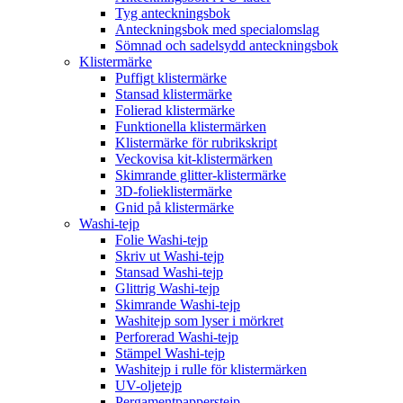
Tyg anteckningsbok
Anteckningsbok med specialomslag
Sömnad och sadelsydd anteckningsbok
Klistermärke
Puffigt klistermärke
Stansad klistermärke
Folierad klistermärke
Funktionella klistermärken
Klistermärke för rubrikskript
Veckovisa kit-klistermärken
Skimrande glitter-klistermärke
3D-folieklistermärke
Gnid på klistermärke
Washi-tejp
Folie Washi-tejp
Skriv ut Washi-tejp
Stansad Washi-tejp
Glittrig Washi-tejp
Skimrande Washi-tejp
Washitejp som lyser i mörkret
Perforerad Washi-tejp
Stämpel Washi-tejp
Washitejp i rulle för klistermärken
UV-oljetejp
Pergamentpapperstejp