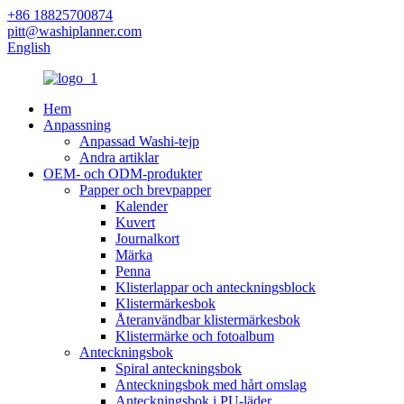
+86 18825700874
pitt@washiplanner.com
English
Hem
Anpassning
Anpassad Washi-tejp
Andra artiklar
OEM- och ODM-produkter
Papper och brevpapper
Kalender
Kuvert
Journalkort
Märka
Penna
Klisterlappar och anteckningsblock
Klistermärkesbok
Återanvändbar klistermärkesbok
Klistermärke och fotoalbum
Anteckningsbok
Spiral anteckningsbok
Anteckningsbok med hårt omslag
Anteckningsbok i PU-läder