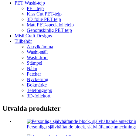
PET Washi-tejp
PET-tejp
Kiss Cut PET-tejp
3D-folie PET-tejp
Matt PET-specialoljetejp
Genomskinlig PET-tejp
Misil Craft Designs
Tillbehör
Akrylklämma
Washi-ställ
Washi-kort
Stämpel
Nålar
Patchar
Nyckelring
Bokmärke
Telefongrepp
3D-foliekort
Utvalda produkter
Personliga självhäftande block, självhäftande anteckning