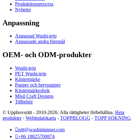
Produktionsprocess
Nyheter
Anpassning
Anpassad Washi-tejp
Anpassade andra föremål
OEM- och ODM-produkter
Washi-tejp
PET Washi-tejp
Klistermärke
Papper och brevpapper
Klistermärkesbok
Misil Craft Designs
Tillbehör
© Upphovsrätt - 2010-2026: Alla rättigheter förbehållna.
Heta
produkter
-
Webbplatskarta
-
TOPPBLOGG
-
TOPP SÖKNING

pitt@washiplanner.com

+86 18825700874