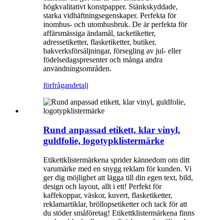
högkvalitativt konstpapper. Stänkskyddade,
starka vidhäftningsegenskaper. Perfekta för
inomhus- och utomhusbruk. De är perfekta för
affärsmässiga ändamål, tacketiketter,
adressetiketter, flasketiketter, butiker,
bakverksförsäljningar, försegling av jul- eller
födelsedagspresenter och många andra
användningsområden.
förfrågan
detalj
Rund anpassad etikett, klar vinyl,
guldfolie, logotypklistermärke
Etikettklistermärkena sprider kännedom om ditt
varumärke med en snygg reklam för kunden. Vi
ger dig möjlighet att lägga till din egen text, bild,
design och layout, allt i ett! Perfekt för
kaffekoppar, väskor, kuvert, flasketiketter,
reklamartiklar, bröllopsetiketter och tack för att
du stöder småföretag! Etikettklistermärkena finns