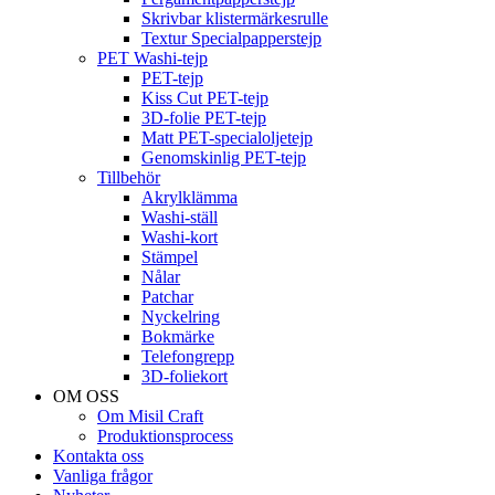
Skrivbar klistermärkesrulle
Textur Specialpapperstejp
PET Washi-tejp
PET-tejp
Kiss Cut PET-tejp
3D-folie PET-tejp
Matt PET-specialoljetejp
Genomskinlig PET-tejp
Tillbehör
Akrylklämma
Washi-ställ
Washi-kort
Stämpel
Nålar
Patchar
Nyckelring
Bokmärke
Telefongrepp
3D-foliekort
OM OSS
Om Misil Craft
Produktionsprocess
Kontakta oss
Vanliga frågor