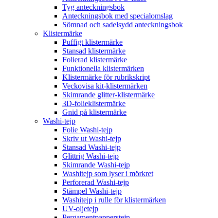
Tyg anteckningsbok
Anteckningsbok med specialomslag
Sömnad och sadelsydd anteckningsbok
Klistermärke
Puffigt klistermärke
Stansad klistermärke
Folierad klistermärke
Funktionella klistermärken
Klistermärke för rubrikskript
Veckovisa kit-klistermärken
Skimrande glitter-klistermärke
3D-folieklistermärke
Gnid på klistermärke
Washi-tejp
Folie Washi-tejp
Skriv ut Washi-tejp
Stansad Washi-tejp
Glittrig Washi-tejp
Skimrande Washi-tejp
Washitejp som lyser i mörkret
Perforerad Washi-tejp
Stämpel Washi-tejp
Washitejp i rulle för klistermärken
UV-oljetejp
Pergamentpapperstejp