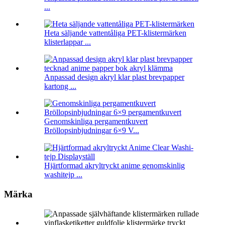
...
Heta säljande vattentåliga PET-klistermärken
klisterlappar ...
Anpassad design akryl klar plast brevpapper
kartong ...
Genomskinliga pergamentkuvert
Bröllopsinbjudningar 6×9 V...
Hjärtformad akryltryckt anime genomskinlig
washitejp ...
Märka