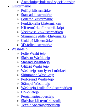
Anteckningsbok med specialomslag
Klistermärke
Puffigt klistermärke
Stansad klistermärke
Folierad klistermärke
Funktionella klistermärken
Klistermärke för rubrikskript
Veckovisa kit-klistermärken
Skimrande glitter-klistermärke
Gnid på klistermärke
3D-folieklistermärke
Washi-tejp
Folie Washi-tejp
Skriv ut Washi-tejp
Stansad Washi-tejp
Glittrig Washi-tejp
Washitejp som lyser i mörkret
Skimrande Washi-tejp
Perforerad Washi-tejp
Stämpel Washi-tejp
Washitejp i rulle för klistermärken
UV-oljetejp
Pergamentpapperstejp
Skrivbar klistermärkesrulle
Textur Specialpapperstejp