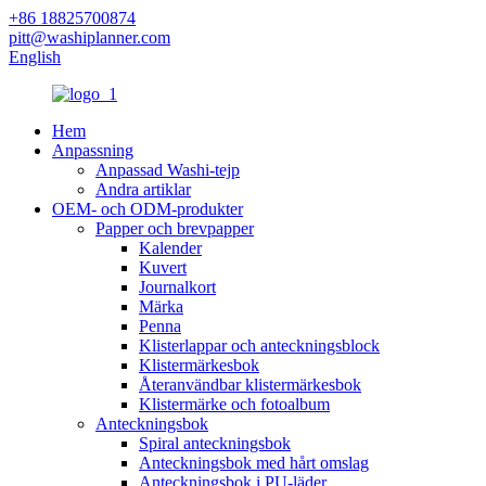
+86 18825700874
pitt@washiplanner.com
English
Hem
Anpassning
Anpassad Washi-tejp
Andra artiklar
OEM- och ODM-produkter
Papper och brevpapper
Kalender
Kuvert
Journalkort
Märka
Penna
Klisterlappar och anteckningsblock
Klistermärkesbok
Återanvändbar klistermärkesbok
Klistermärke och fotoalbum
Anteckningsbok
Spiral anteckningsbok
Anteckningsbok med hårt omslag
Anteckningsbok i PU-läder