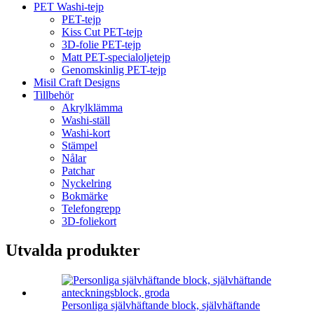
PET Washi-tejp
PET-tejp
Kiss Cut PET-tejp
3D-folie PET-tejp
Matt PET-specialoljetejp
Genomskinlig PET-tejp
Misil Craft Designs
Tillbehör
Akrylklämma
Washi-ställ
Washi-kort
Stämpel
Nålar
Patchar
Nyckelring
Bokmärke
Telefongrepp
3D-foliekort
Utvalda produkter
Personliga självhäftande block, självhäftande