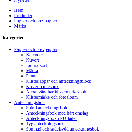
Nyheter
Hem
Produkter
Papper och brevpapper
Märka
Kategorier
Papper och brevpapper
Kalender
Kuvert
Journalkort
Märka
Penna
Klisterlappar och anteckningsblock
Klistermärkesbok
Återanvändbar klistermärkesbok
Klistermärke och fotoalbum
Anteckningsbok
Spiral anteckningsbok
Anteckningsbok med hårt omslag
Anteckningsbok i PU-läder
Tyg anteckningsbok
Sömnad och sadelsydd anteckningsbok