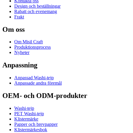
Kontakta oss
Design och beställningar
Rabatt och evenemang
Frakt
Om oss
Om Misil Craft
Produktionsprocess
Nyheter
Anpassning
Anpassad Washi-tejp
Anpassade andra föremål
OEM- och ODM-produkter
Washi-tejp
PET Washi-tejp
Klistermärke
Papper och brevpapper
Klistermärkesbok