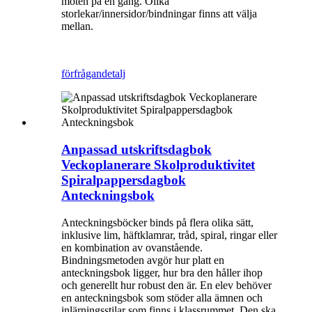
möten på en gång. Olika
storlekar/innersidor/bindningar finns att välja
mellan.
förfrågan
detalj
Anpassad utskriftsdagbok
Veckoplanerare Skolproduktivitet
Spiralpappersdagbok
Anteckningsbok
Anteckningsböcker binds på flera olika sätt,
inklusive lim, häftklamrar, tråd, spiral, ringar eller
en kombination av ovanstående.
Bindningsmetoden avgör hur platt en
anteckningsbok ligger, hur bra den håller ihop
och generellt hur robust den är. En elev behöver
en anteckningsbok som stöder alla ämnen och
inlärningsstilar som finns i klassrummet. Den ska