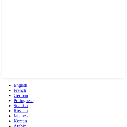
English
French
German
Portuguese
Spanish
Russian
Japanese
Korean
Arabic