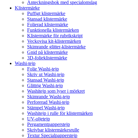
Anteckningsbok med specialomslag
Klistermärke
Puffigt klistermärke
Stansad klistermärke
Folierad klistermärke
Funktionella klistermärken
Klistermärke för rubrikskript
Veckovisa kit-klistermärken
Skimrande glitter-klistermärke
Gnid på klistermärke
3D-folieklistermärke
Washi-tejp
Folie Washi-tejp
Skriv ut Washi-tejp
Stansad Washi-tejp
Glittrig Washi-tejp
Washitejp som lyser i mörkret
Skimrande Washi-tejp
Perforerad Washi-tejp
Stämpel Washi-tejp
Washitejp i rulle för klistermärken
UV-oljetejp
Pergamentpapperstejp
Skrivbar klistermärkesrulle
Textur Specialpapperstejp