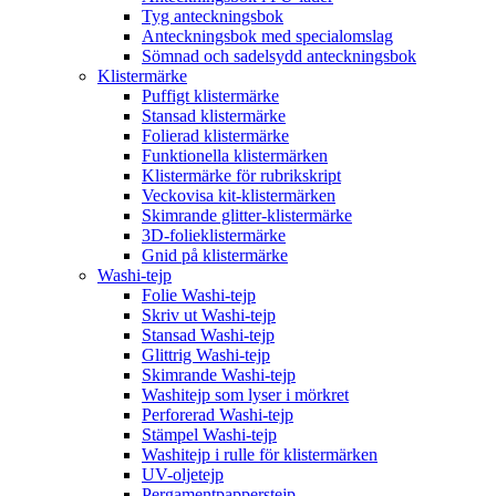
Tyg anteckningsbok
Anteckningsbok med specialomslag
Sömnad och sadelsydd anteckningsbok
Klistermärke
Puffigt klistermärke
Stansad klistermärke
Folierad klistermärke
Funktionella klistermärken
Klistermärke för rubrikskript
Veckovisa kit-klistermärken
Skimrande glitter-klistermärke
3D-folieklistermärke
Gnid på klistermärke
Washi-tejp
Folie Washi-tejp
Skriv ut Washi-tejp
Stansad Washi-tejp
Glittrig Washi-tejp
Skimrande Washi-tejp
Washitejp som lyser i mörkret
Perforerad Washi-tejp
Stämpel Washi-tejp
Washitejp i rulle för klistermärken
UV-oljetejp
Pergamentpapperstejp