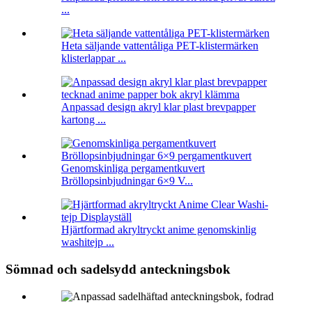
...
Heta säljande vattentåliga PET-klistermärken
klisterlappar ...
Anpassad design akryl klar plast brevpapper
kartong ...
Genomskinliga pergamentkuvert
Bröllopsinbjudningar 6×9 V...
Hjärtformad akryltryckt anime genomskinlig
washitejp ...
Sömnad och sadelsydd anteckningsbok