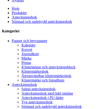
Nyheter
Hem
Produkter
Anteckningsbok
Sömnad och sadelsydd anteckningsbok
Kategorier
Papper och brevpapper
Kalender
Kuvert
Journalkort
Märka
Penna
Klisterlappar och anteckningsblock
Klistermärkesbok
Återanvändbar klistermärkesbok
Klistermärke och fotoalbum
Anteckningsbok
Spiral anteckningsbok
Anteckningsbok med hårt omslag
Anteckningsbok i PU-läder
Tyg anteckningsbok
Sömnad och sadelsydd anteckningsbok