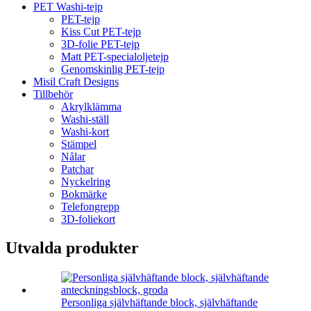
PET Washi-tejp
PET-tejp
Kiss Cut PET-tejp
3D-folie PET-tejp
Matt PET-specialoljetejp
Genomskinlig PET-tejp
Misil Craft Designs
Tillbehör
Akrylklämma
Washi-ställ
Washi-kort
Stämpel
Nålar
Patchar
Nyckelring
Bokmärke
Telefongrepp
3D-foliekort
Utvalda produkter
Personliga självhäftande block, självhäftande