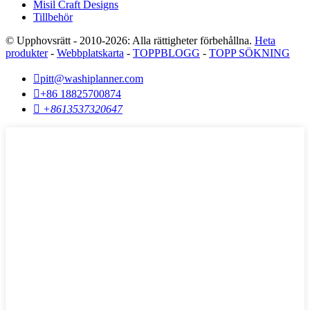
Misil Craft Designs
Tillbehör
© Upphovsrätt - 2010-2026: Alla rättigheter förbehållna.
Heta
produkter
-
Webbplatskarta
-
TOPPBLOGG
-
TOPP SÖKNING

pitt@washiplanner.com

+86 18825700874

+8613537320647