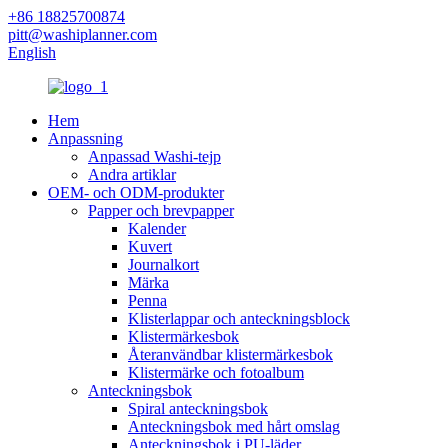
+86 18825700874
pitt@washiplanner.com
English
Hem
Anpassning
Anpassad Washi-tejp
Andra artiklar
OEM- och ODM-produkter
Papper och brevpapper
Kalender
Kuvert
Journalkort
Märka
Penna
Klisterlappar och anteckningsblock
Klistermärkesbok
Återanvändbar klistermärkesbok
Klistermärke och fotoalbum
Anteckningsbok
Spiral anteckningsbok
Anteckningsbok med hårt omslag
Anteckningsbok i PU-läder