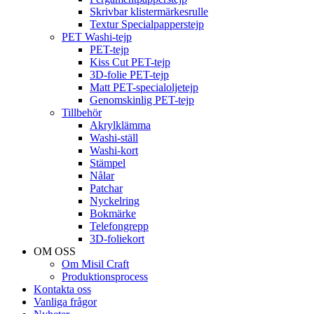
Skrivbar klistermärkesrulle
Textur Specialpapperstejp
PET Washi-tejp
PET-tejp
Kiss Cut PET-tejp
3D-folie PET-tejp
Matt PET-specialoljetejp
Genomskinlig PET-tejp
Tillbehör
Akrylklämma
Washi-ställ
Washi-kort
Stämpel
Nålar
Patchar
Nyckelring
Bokmärke
Telefongrepp
3D-foliekort
OM OSS
Om Misil Craft
Produktionsprocess
Kontakta oss
Vanliga frågor