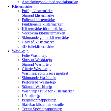
Anteckningsbok med specialomslag
Klistermärke
Puffigt klistermärke
Stansad klistermärke
Folierad klistermärke
Funktionella klistermärken
Klistermärke för rubrikskript
Veckovisa kit-klistermärken
Skimrande glitter-klistermärke
Gnid på klistermärke
3D-folieklistermärke
Washi-tejp
Folie Washi-tejp
Skriv ut Washi-tejp
Stansad Washi-tejp
Glittrig Washi-tejp
Washitejp som lyser i mörkret
Skimrande Washi-tejp
Perforerad Washi-tejp
Stämpel Washi-tejp
Washitejp i rulle för klistermärken
UV-oljetejp
Pergamentpapperstejp
Skrivbar klistermärkesrulle
Textur Specialpapperstejp