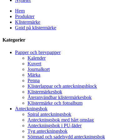
Nyheter
Hem
Produkter
Klistermärke
Gnid på klistermärke
Kategorier
Papper och brevpapper
Kalender
Kuvert
Journalkort
Märka
Penna
Klisterlappar och anteckningsblock
Klistermärkesbok
Återanvändbar klistermärkesbok
Klistermärke och fotoalbum
Anteckningsbok
Spiral anteckningsbok
Anteckningsbok med hårt omslag
Anteckningsbok i PU-läder
Tyg anteckningsbok
Sömnad och sadelsydd anteckningsbok