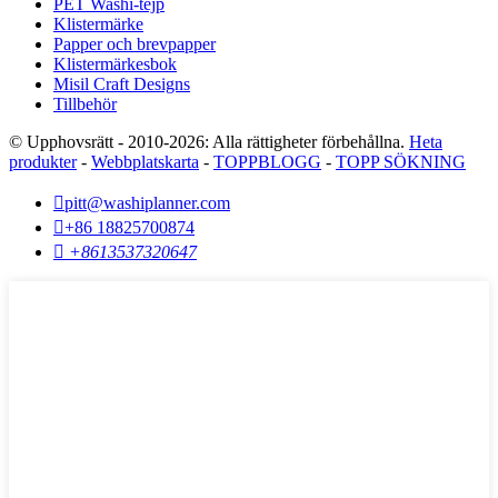
PET Washi-tejp
Klistermärke
Papper och brevpapper
Klistermärkesbok
Misil Craft Designs
Tillbehör
© Upphovsrätt - 2010-2026: Alla rättigheter förbehållna.
Heta
produkter
-
Webbplatskarta
-
TOPPBLOGG
-
TOPP SÖKNING

pitt@washiplanner.com

+86 18825700874

+8613537320647