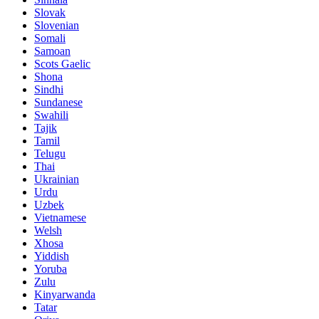
Slovak
Slovenian
Somali
Samoan
Scots Gaelic
Shona
Sindhi
Sundanese
Swahili
Tajik
Tamil
Telugu
Thai
Ukrainian
Urdu
Uzbek
Vietnamese
Welsh
Xhosa
Yiddish
Yoruba
Zulu
Kinyarwanda
Tatar