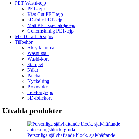
PET Washi-tejp
PET-tejp
Kiss Cut PET-tejp
3D-folie PET-tejp
Matt PET-specialoljetejp
Genomskinlig PET-tejp
Misil Craft Designs
Tillbehör
Akrylklämma
Washi-ställ
Washi-kort
Stämpel
Nålar
Patchar
Nyckelring
Bokmärke
Telefongrepp
3D-foliekort
Utvalda produkter
Personliga självhäftande block, självhäftande