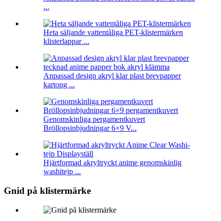
...
Heta säljande vattentåliga PET-klistermärken
klisterlappar ...
Anpassad design akryl klar plast brevpapper
kartong ...
Genomskinliga pergamentkuvert
Bröllopsinbjudningar 6×9 V...
Hjärtformad akryltryckt anime genomskinlig
washitejp ...
Gnid på klistermärke