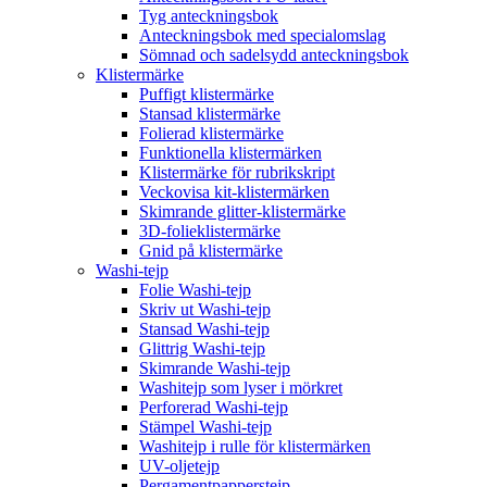
Tyg anteckningsbok
Anteckningsbok med specialomslag
Sömnad och sadelsydd anteckningsbok
Klistermärke
Puffigt klistermärke
Stansad klistermärke
Folierad klistermärke
Funktionella klistermärken
Klistermärke för rubrikskript
Veckovisa kit-klistermärken
Skimrande glitter-klistermärke
3D-folieklistermärke
Gnid på klistermärke
Washi-tejp
Folie Washi-tejp
Skriv ut Washi-tejp
Stansad Washi-tejp
Glittrig Washi-tejp
Skimrande Washi-tejp
Washitejp som lyser i mörkret
Perforerad Washi-tejp
Stämpel Washi-tejp
Washitejp i rulle för klistermärken
UV-oljetejp
Pergamentpapperstejp