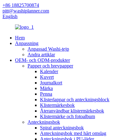
+86 18825700874
pitt@washiplanner.com
English
Hem
Anpassning
Anpassad Washi-tejp
Andra artiklar
OEM- och ODM-produkter
Papper och brevpapper
Kalender
Kuvert
Journalkort
Märka
Penna
Klisterlappar och anteckningsblock
Klistermärkesbok
Återanvändbar klistermärkesbok
Klistermärke och fotoalbum
Anteckningsbok
Spiral anteckningsbok
Anteckningsbok med hårt omslag
Anteckningsbok i PU-läder