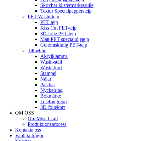
Skrivbar klistermärkesrulle
Textur Specialpapperstejp
PET Washi-tejp
PET-tejp
Kiss Cut PET-tejp
3D-folie PET-tejp
Matt PET-specialoljetejp
Genomskinlig PET-tejp
Tillbehör
Akrylklämma
Washi-ställ
Washi-kort
Stämpel
Nålar
Patchar
Nyckelring
Bokmärke
Telefongrepp
3D-foliekort
OM OSS
Om Misil Craft
Produktionsprocess
Kontakta oss
Vanliga frågor