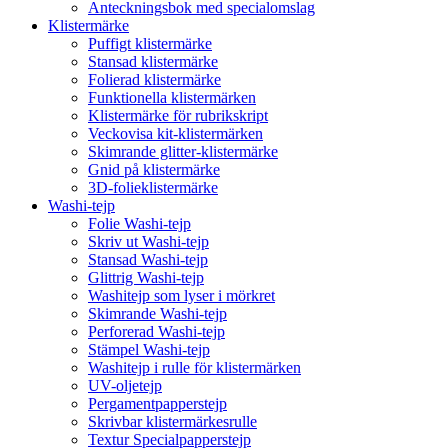
Anteckningsbok med specialomslag
Klistermärke
Puffigt klistermärke
Stansad klistermärke
Folierad klistermärke
Funktionella klistermärken
Klistermärke för rubrikskript
Veckovisa kit-klistermärken
Skimrande glitter-klistermärke
Gnid på klistermärke
3D-folieklistermärke
Washi-tejp
Folie Washi-tejp
Skriv ut Washi-tejp
Stansad Washi-tejp
Glittrig Washi-tejp
Washitejp som lyser i mörkret
Skimrande Washi-tejp
Perforerad Washi-tejp
Stämpel Washi-tejp
Washitejp i rulle för klistermärken
UV-oljetejp
Pergamentpapperstejp
Skrivbar klistermärkesrulle
Textur Specialpapperstejp