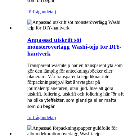
som du begär.
förfrågan
detalj
Anpassad utskrift söt
mönsteröverlägg Washi-tejp för DIY-
hantverk
Transparent washitejp har en transparent yta som
gör den lämplig för anteckningsböcker eller
planerare. Vår transparenta tejp liknar inte
förpackningstejp.
avtagbar på
vilket är
journalen/planeraren, utan ljud. Inse att göra
utskrift, foliering, utskrift och foliering här.
För att
ha olika yteffekter, som glansiga eller matta,
som du begär.
förfrågan
detalj