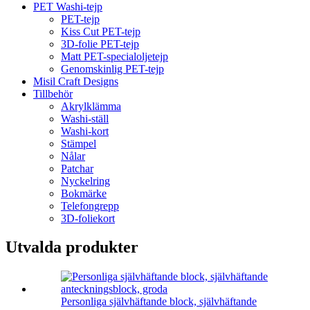
PET Washi-tejp
PET-tejp
Kiss Cut PET-tejp
3D-folie PET-tejp
Matt PET-specialoljetejp
Genomskinlig PET-tejp
Misil Craft Designs
Tillbehör
Akrylklämma
Washi-ställ
Washi-kort
Stämpel
Nålar
Patchar
Nyckelring
Bokmärke
Telefongrepp
3D-foliekort
Utvalda produkter
Personliga självhäftande block, självhäftande