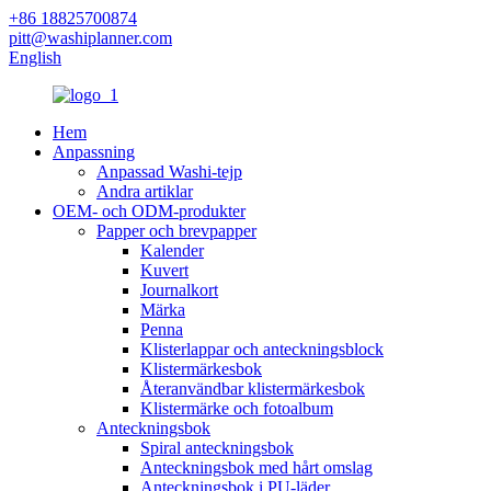
+86 18825700874
pitt@washiplanner.com
English
Hem
Anpassning
Anpassad Washi-tejp
Andra artiklar
OEM- och ODM-produkter
Papper och brevpapper
Kalender
Kuvert
Journalkort
Märka
Penna
Klisterlappar och anteckningsblock
Klistermärkesbok
Återanvändbar klistermärkesbok
Klistermärke och fotoalbum
Anteckningsbok
Spiral anteckningsbok
Anteckningsbok med hårt omslag
Anteckningsbok i PU-läder