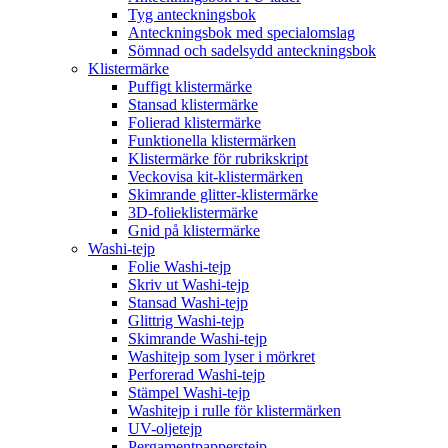
Tyg anteckningsbok
Anteckningsbok med specialomslag
Sömnad och sadelsydd anteckningsbok
Klistermärke
Puffigt klistermärke
Stansad klistermärke
Folierad klistermärke
Funktionella klistermärken
Klistermärke för rubrikskript
Veckovisa kit-klistermärken
Skimrande glitter-klistermärke
3D-folieklistermärke
Gnid på klistermärke
Washi-tejp
Folie Washi-tejp
Skriv ut Washi-tejp
Stansad Washi-tejp
Glittrig Washi-tejp
Skimrande Washi-tejp
Washitejp som lyser i mörkret
Perforerad Washi-tejp
Stämpel Washi-tejp
Washitejp i rulle för klistermärken
UV-oljetejp
Pergamentpapperstejp