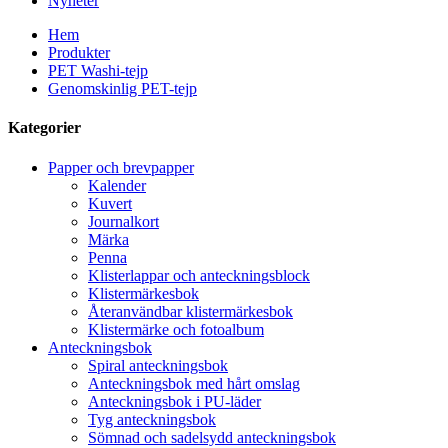
Nyheter
Hem
Produkter
PET Washi-tejp
Genomskinlig PET-tejp
Kategorier
Papper och brevpapper
Kalender
Kuvert
Journalkort
Märka
Penna
Klisterlappar och anteckningsblock
Klistermärkesbok
Återanvändbar klistermärkesbok
Klistermärke och fotoalbum
Anteckningsbok
Spiral anteckningsbok
Anteckningsbok med hårt omslag
Anteckningsbok i PU-läder
Tyg anteckningsbok
Sömnad och sadelsydd anteckningsbok