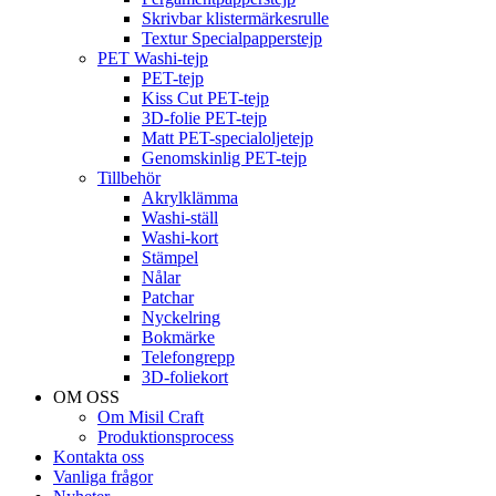
Skrivbar klistermärkesrulle
Textur Specialpapperstejp
PET Washi-tejp
PET-tejp
Kiss Cut PET-tejp
3D-folie PET-tejp
Matt PET-specialoljetejp
Genomskinlig PET-tejp
Tillbehör
Akrylklämma
Washi-ställ
Washi-kort
Stämpel
Nålar
Patchar
Nyckelring
Bokmärke
Telefongrepp
3D-foliekort
OM OSS
Om Misil Craft
Produktionsprocess
Kontakta oss
Vanliga frågor