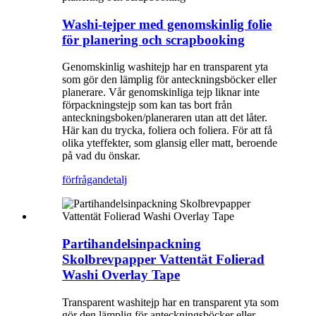
Washi-tejper med genomskinlig folie
för planering och scrapbooking
Genomskinlig washitejp har en transparent yta
som gör den lämplig för anteckningsböcker eller
planerare. Vår genomskinliga tejp liknar inte
förpackningstejp som kan tas bort från
anteckningsboken/planeraren utan att det låter.
Här kan du trycka, foliera och foliera. För att få
olika yteffekter, som glansig eller matt, beroende
på vad du önskar.
förfrågan
detalj
Partihandelsinpackning
Skolbrevpapper Vattentät Folierad
Washi Overlay Tape
Transparent washitejp har en transparent yta som
gör den lämplig för anteckningsböcker eller