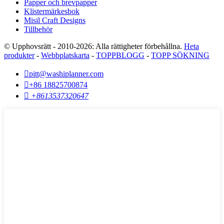
Papper och brevpapper
Klistermärkesbok
Misil Craft Designs
Tillbehör
© Upphovsrätt - 2010-2026: Alla rättigheter förbehållna.
Heta
produkter
-
Webbplatskarta
-
TOPPBLOGG
-
TOPP SÖKNING

pitt@washiplanner.com

+86 18825700874

+8613537320647