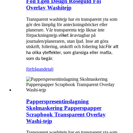
Foil Egen Design Roséguld Foi
Overlay Washitejp
Transparent washitejp har en transparent yta som
gör den lämplig för anteckningsböcker eller
planerare. Vår transparenta tejp liknar inte
förpackningstejp.
avtagbar på
vilket är
journalen/planeraren, utan ljud. Inse att göra
utskrift, foliering, utskrift och foliering här.
För att
ha olika yteffekter, som glansiga eller matta,
som du begär.
förfrågan
detalj
Papperspresentinslagning
Skolmaskering Papperspapper
Scrapbook Transparent Overlay
Washi-tejp
Transparent washitejp har en transparent yta som