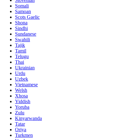
Slovenian
Somali
Samoan
Scots Gaelic
Shona
Sindhi
Sundanese
Swahili
Tajik
Tamil
Telugu
Thai
Ukrainian
Urdu
Uzbek
Vietnamese
Welsh
Xhosa
Yiddish
Yoruba
Zulu
Kinyarwanda
Tatar
Oriya
Turkmen