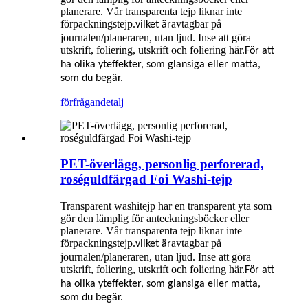
planerare. Vår transparenta tejp liknar inte
förpackningstejp.
avtagbar på
vilket är
journalen/planeraren, utan ljud. Inse att göra
utskrift, foliering, utskrift och foliering här.
För att
ha olika yteffekter, som glansiga eller matta,
som du begär.
förfrågan
detalj
PET-överlägg, personlig perforerad,
roséguldfärgad Foi Washi-tejp
Transparent washitejp har en transparent yta som
gör den lämplig för anteckningsböcker eller
planerare. Vår transparenta tejp liknar inte
förpackningstejp.
avtagbar på
vilket är
journalen/planeraren, utan ljud. Inse att göra
utskrift, foliering, utskrift och foliering här.
För att
ha olika yteffekter, som glansiga eller matta,
som du begär.