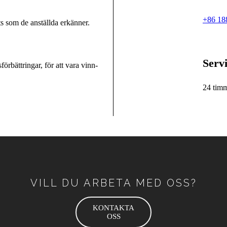
+86 18
ts som de anställda erkänner.
Servi
rbättringar, för att vara vinn-
24 tim
VILL DU ARBETA MED OSS?
KONTAKTA
OSS