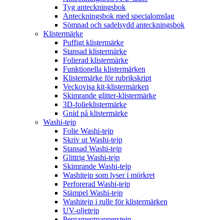
Tyg anteckningsbok
Anteckningsbok med specialomslag
Sömnad och sadelsydd anteckningsbok
Klistermärke
Puffigt klistermärke
Stansad klistermärke
Folierad klistermärke
Funktionella klistermärken
Klistermärke för rubrikskript
Veckovisa kit-klistermärken
Skimrande glitter-klistermärke
3D-folieklistermärke
Gnid på klistermärke
Washi-tejp
Folie Washi-tejp
Skriv ut Washi-tejp
Stansad Washi-tejp
Glittrig Washi-tejp
Skimrande Washi-tejp
Washitejp som lyser i mörkret
Perforerad Washi-tejp
Stämpel Washi-tejp
Washitejp i rulle för klistermärken
UV-oljetejp
Pergamentpapperstejp