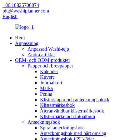
+86 18825700874
pitt@washiplanner.com
English
Hem
Anpassning
Anpassad Washi-tejp
Andra artiklar
OEM- och ODM-produkter
Papper och brevpapper
Kalender
Kuvert
Journalkort
Märka
Penna
Klisterlappar och anteckningsblock
Klistermärkesbok
Återanvändbar klistermärkesbok
Klistermärke och fotoalbum
Anteckningsbok
Spiral anteckningsbok
Anteckningsbok med hårt omslag
Anteckningsbok i PU-läder