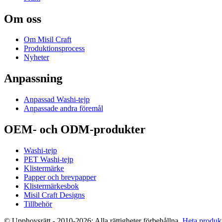
Om oss
Om Misil Craft
Produktionsprocess
Nyheter
Anpassning
Anpassad Washi-tejp
Anpassade andra föremål
OEM- och ODM-produkter
Washi-tejp
PET Washi-tejp
Klistermärke
Papper och brevpapper
Klistermärkesbok
Misil Craft Designs
Tillbehör
© Upphovsrätt - 2010-2026: Alla rättigheter förbehållna.
Heta produk