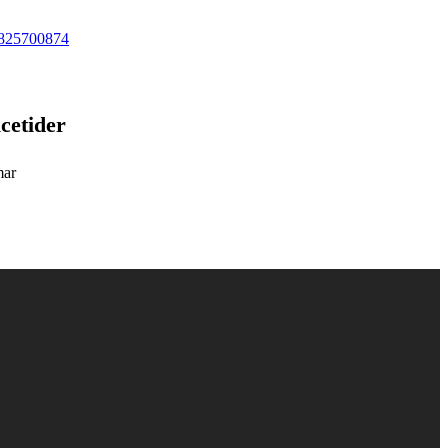
825700874
cetider
mar