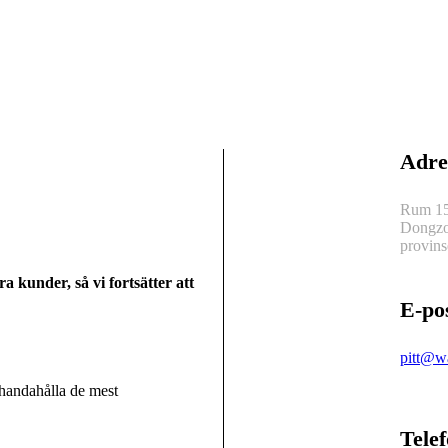
Adre
Rum 15
Dongzo
provins
a kunder, så vi fortsätter att
E-po
pitt@w
lhandahålla de mest
Tele