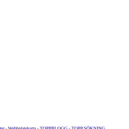
ter
-
Webbplatskarta
-
TOPPBLOGG
-
TOPP SÖKNING