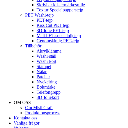
Skrivbar klistermärkesrulle
Textur Specialpapperstejp
PET Washi-tejp
PET-tejp
Kiss Cut PET-tejp
3D-folie PET-tejp
Matt PET-specialoljetejp
Genomskinlig PET-tejp
Tillbehör
Akrylklämma
Washi-ställ
Washi-kort
Stämpel
Nålar
Patchar
Nyckelring
Bokmärke
Telefongrepp
3D-foliekort
OM OSS
Om Misil Craft
Produktionsprocess
Kontakta oss
Vanliga frågor