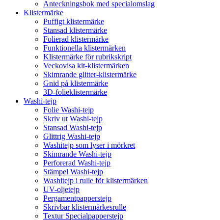
Anteckningsbok med specialomslag
Klistermärke
Puffigt klistermärke
Stansad klistermärke
Folierad klistermärke
Funktionella klistermärken
Klistermärke för rubrikskript
Veckovisa kit-klistermärken
Skimrande glitter-klistermärke
Gnid på klistermärke
3D-folieklistermärke
Washi-tejp
Folie Washi-tejp
Skriv ut Washi-tejp
Stansad Washi-tejp
Glittrig Washi-tejp
Washitejp som lyser i mörkret
Skimrande Washi-tejp
Perforerad Washi-tejp
Stämpel Washi-tejp
Washitejp i rulle för klistermärken
UV-oljetejp
Pergamentpapperstejp
Skrivbar klistermärkesrulle
Textur Specialpapperstejp