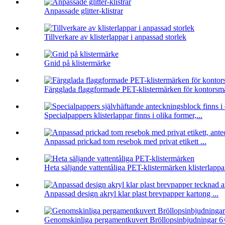
Anpassade glitter-klistrar
Tillverkare av klisterlappar i anpassad storlek
Gnid på klistermärke
Färgglada flaggformade PET-klistermärken för kontorsm
Specialpappers klisterlappar finns i olika former,...
Anpassad prickad tom resebok med privat etikett ...
Heta säljande vattentåliga PET-klistermärken klisterlappar
Anpassad design akryl klar plast brevpapper kartong ...
Genomskinliga pergamentkuvert Bröllopsinbjudningar 6×