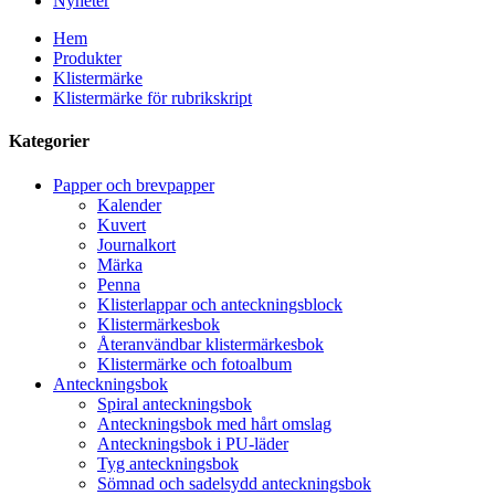
Nyheter
Hem
Produkter
Klistermärke
Klistermärke för rubrikskript
Kategorier
Papper och brevpapper
Kalender
Kuvert
Journalkort
Märka
Penna
Klisterlappar och anteckningsblock
Klistermärkesbok
Återanvändbar klistermärkesbok
Klistermärke och fotoalbum
Anteckningsbok
Spiral anteckningsbok
Anteckningsbok med hårt omslag
Anteckningsbok i PU-läder
Tyg anteckningsbok
Sömnad och sadelsydd anteckningsbok