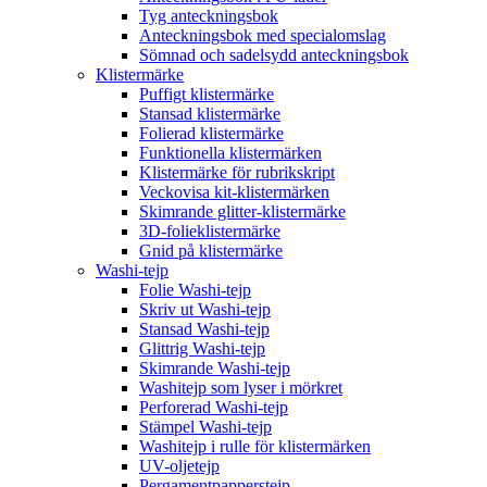
Tyg anteckningsbok
Anteckningsbok med specialomslag
Sömnad och sadelsydd anteckningsbok
Klistermärke
Puffigt klistermärke
Stansad klistermärke
Folierad klistermärke
Funktionella klistermärken
Klistermärke för rubrikskript
Veckovisa kit-klistermärken
Skimrande glitter-klistermärke
3D-folieklistermärke
Gnid på klistermärke
Washi-tejp
Folie Washi-tejp
Skriv ut Washi-tejp
Stansad Washi-tejp
Glittrig Washi-tejp
Skimrande Washi-tejp
Washitejp som lyser i mörkret
Perforerad Washi-tejp
Stämpel Washi-tejp
Washitejp i rulle för klistermärken
UV-oljetejp
Pergamentpapperstejp