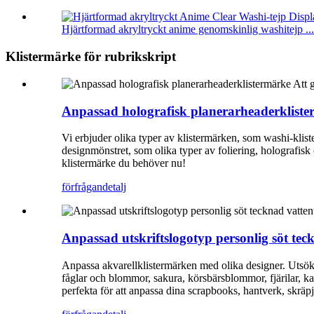
Hjärtformad akryltryckt anime genomskinlig washitejp ...
Klistermärke för rubrikskript
Anpassad holografisk planerarheaderklister
Vi erbjuder olika typer av klistermärken, som washi-kliste
designmönstret, som olika typer av foliering, holografisk 
klistermärke du behöver nu!
förfrågan
detalj
Anpassad utskriftslogotyp personlig söt tec
Anpassa akvarellklistermärken med olika designer. Utsök
fåglar och blommor, sakura, körsbärsblommor, fjärilar, kan
perfekta för att anpassa dina scrapbooks, hantverk, skräp