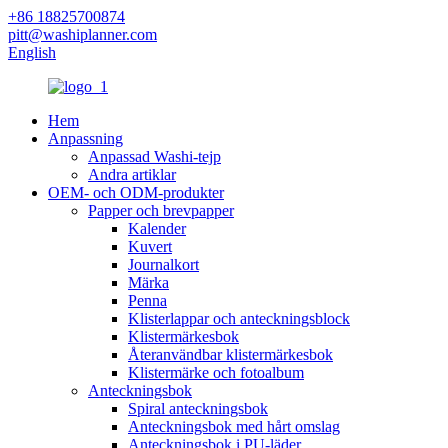
+86 18825700874
pitt@washiplanner.com
English
Hem
Anpassning
Anpassad Washi-tejp
Andra artiklar
OEM- och ODM-produkter
Papper och brevpapper
Kalender
Kuvert
Journalkort
Märka
Penna
Klisterlappar och anteckningsblock
Klistermärkesbok
Återanvändbar klistermärkesbok
Klistermärke och fotoalbum
Anteckningsbok
Spiral anteckningsbok
Anteckningsbok med hårt omslag
Anteckningsbok i PU-läder