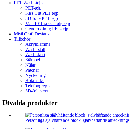
PET Washi-tejp
PET-tejp
Kiss Cut PET-tejp
3D-folie PET-tejp
Matt PET-specialoljetejp
Genomskinlig PET-tejp
Misil Craft Designs
Tillbehör
Akrylklämma
Washi-ställ
Washi-kort
Stämpel
Nålar
Patchar
Nyckelring
Bokmärke
Telefongrepp
3D-foliekort
Utvalda produkter
Personliga självhäftande block, självhäftande anteckning