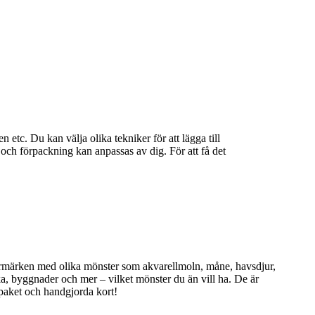
etc. Du kan välja olika tekniker för att lägga till
g och förpackning kan anpassas av dig. För att få det
termärken med olika mönster som akvarellmoln, måne, havsdjur,
cka, byggnader och mer – vilket mönster du än vill ha. De är
tpaket och handgjorda kort!