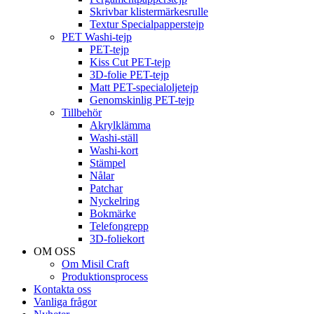
Skrivbar klistermärkesrulle
Textur Specialpapperstejp
PET Washi-tejp
PET-tejp
Kiss Cut PET-tejp
3D-folie PET-tejp
Matt PET-specialoljetejp
Genomskinlig PET-tejp
Tillbehör
Akrylklämma
Washi-ställ
Washi-kort
Stämpel
Nålar
Patchar
Nyckelring
Bokmärke
Telefongrepp
3D-foliekort
OM OSS
Om Misil Craft
Produktionsprocess
Kontakta oss
Vanliga frågor