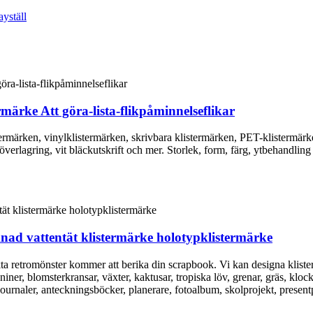
märke Att göra-lista-flikpåminnelseflikar
rmärken, vinylklistermärken, skrivbara klistermärken, PET-klistermärken 
överlagring, vit bläckutskrift och mer. Storlek, form, färg, ytbehandlin
knad vattentät klistermärke holotypklistermärke
ta retromönster kommer att berika din scrapbook. Vi kan designa klis
iner, blomsterkransar, växter, kaktusar, tropiska löv, grenar, gräs, klo
journaler, anteckningsböcker, planerare, fotoalbum, skolprojekt, presen