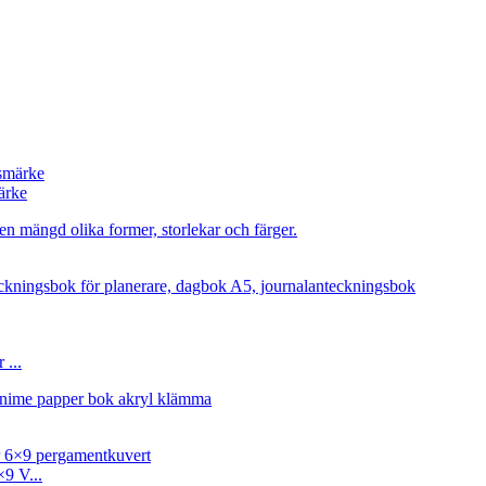
ärke
 ...
9 V...