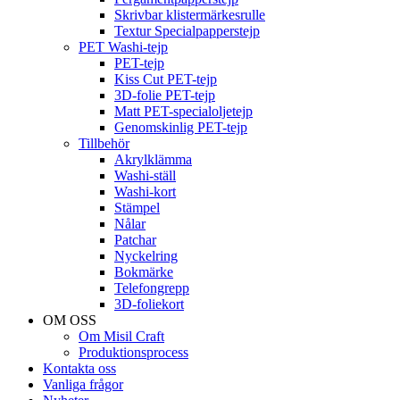
Skrivbar klistermärkesrulle
Textur Specialpapperstejp
PET Washi-tejp
PET-tejp
Kiss Cut PET-tejp
3D-folie PET-tejp
Matt PET-specialoljetejp
Genomskinlig PET-tejp
Tillbehör
Akrylklämma
Washi-ställ
Washi-kort
Stämpel
Nålar
Patchar
Nyckelring
Bokmärke
Telefongrepp
3D-foliekort
OM OSS
Om Misil Craft
Produktionsprocess
Kontakta oss
Vanliga frågor