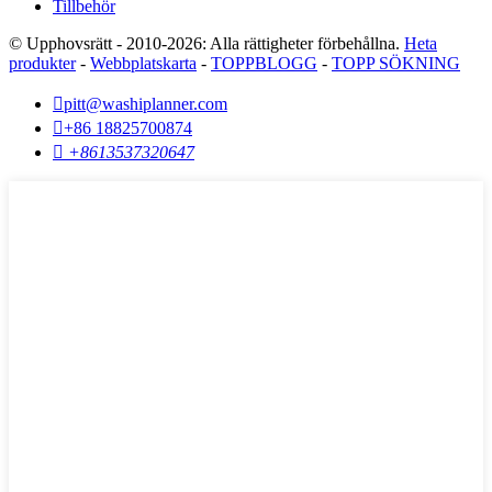
Tillbehör
© Upphovsrätt - 2010-2026: Alla rättigheter förbehållna.
Heta
produkter
-
Webbplatskarta
-
TOPPBLOGG
-
TOPP SÖKNING

pitt@washiplanner.com

+86 18825700874

+8613537320647