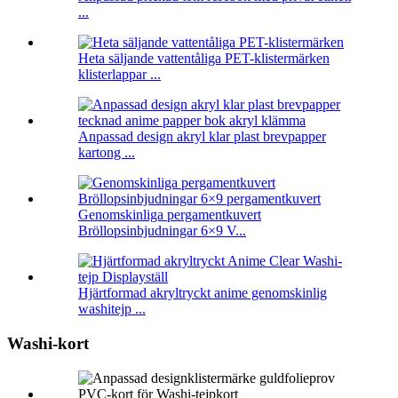
...
Heta säljande vattentåliga PET-klistermärken
klisterlappar ...
Anpassad design akryl klar plast brevpapper
kartong ...
Genomskinliga pergamentkuvert
Bröllopsinbjudningar 6×9 V...
Hjärtformad akryltryckt anime genomskinlig
washitejp ...
Washi-kort