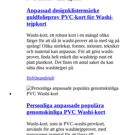
Anpassad designklistermärke
guldfolieprov PVC-kort för Washi-
tejpkort
Washi-kort, ett robust kort i en mängd olika
färger för att slå in washi-prover att ta med sig på
språng! Olika storlekar, former, mönster, tekniker
och material kan anpassas. För att göra washi-
prover, linda helt enkelt din washitejp runt ett
platt plastkort. Det finns ett antal saker du kan
sätta dina washitejper på.
förfrågan
detalj
Personliga anpassade populära
genomskinliga PVC Washi-kort
Washi-kort, som är PVC-washi-provkort,
används för att göra washitejpprover, med
transparent material för att lägga till