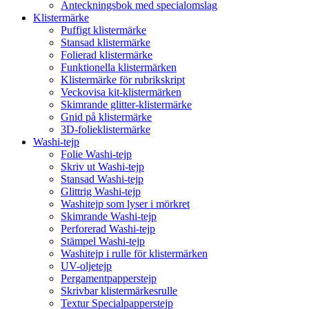
Anteckningsbok med specialomslag
Klistermärke
Puffigt klistermärke
Stansad klistermärke
Folierad klistermärke
Funktionella klistermärken
Klistermärke för rubrikskript
Veckovisa kit-klistermärken
Skimrande glitter-klistermärke
Gnid på klistermärke
3D-folieklistermärke
Washi-tejp
Folie Washi-tejp
Skriv ut Washi-tejp
Stansad Washi-tejp
Glittrig Washi-tejp
Washitejp som lyser i mörkret
Skimrande Washi-tejp
Perforerad Washi-tejp
Stämpel Washi-tejp
Washitejp i rulle för klistermärken
UV-oljetejp
Pergamentpapperstejp
Skrivbar klistermärkesrulle
Textur Specialpapperstejp