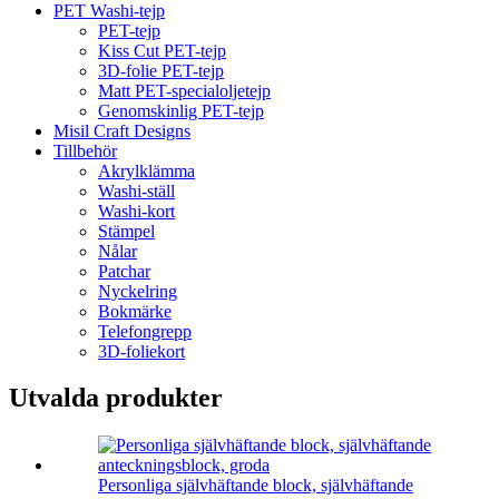
PET Washi-tejp
PET-tejp
Kiss Cut PET-tejp
3D-folie PET-tejp
Matt PET-specialoljetejp
Genomskinlig PET-tejp
Misil Craft Designs
Tillbehör
Akrylklämma
Washi-ställ
Washi-kort
Stämpel
Nålar
Patchar
Nyckelring
Bokmärke
Telefongrepp
3D-foliekort
Utvalda produkter
Personliga självhäftande block, självhäftande