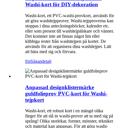
Washi-kort för DIY-dekoration
Washi-kort, ett PVC-washi-provkort, används för
att göra washitejpprover. Washi-tejpproverna kan
stoppas i dina anteckningsböcker, kalender etc.
eller som present till washitejpälskare och vänner.
Det kommer inte att finnas något lim eller
klibbiga rester från washitejpen på kortet. De
används för att organisera dina washitejper. Lätt
att bära med sig och förvara.
förfrågan
detalj
Anpassad designklistermärke
guldfolieprov PVC-kort för Washi-
tejpkort
Washi-kort, ett robust kort i en mängd olika
färger för att slå in washi-prover att ta med sig på
språng! Olika storlekar, former, mönster, tekniker
och material kan anpassas. För att göra washi-