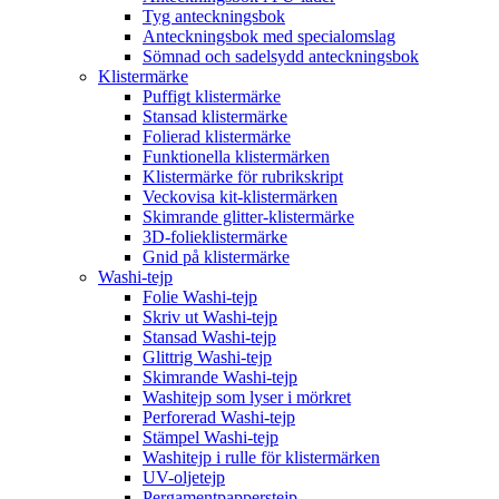
Tyg anteckningsbok
Anteckningsbok med specialomslag
Sömnad och sadelsydd anteckningsbok
Klistermärke
Puffigt klistermärke
Stansad klistermärke
Folierad klistermärke
Funktionella klistermärken
Klistermärke för rubrikskript
Veckovisa kit-klistermärken
Skimrande glitter-klistermärke
3D-folieklistermärke
Gnid på klistermärke
Washi-tejp
Folie Washi-tejp
Skriv ut Washi-tejp
Stansad Washi-tejp
Glittrig Washi-tejp
Skimrande Washi-tejp
Washitejp som lyser i mörkret
Perforerad Washi-tejp
Stämpel Washi-tejp
Washitejp i rulle för klistermärken
UV-oljetejp
Pergamentpapperstejp