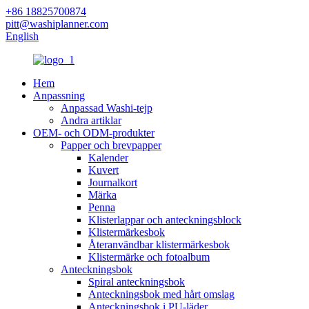
+86 18825700874
pitt@washiplanner.com
English
Hem
Anpassning
Anpassad Washi-tejp
Andra artiklar
OEM- och ODM-produkter
Papper och brevpapper
Kalender
Kuvert
Journalkort
Märka
Penna
Klisterlappar och anteckningsblock
Klistermärkesbok
Återanvändbar klistermärkesbok
Klistermärke och fotoalbum
Anteckningsbok
Spiral anteckningsbok
Anteckningsbok med hårt omslag
Anteckningsbok i PU-läder