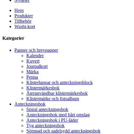
Nyheter
Hem
Produkter
Tillbehör
Washi-kort
Kategorier
Papper och brevpapper
Kalender
Kuvert
Journalkort
Märka
Penna
Klisterlappar och anteckningsblock
Klistermärkesbok
Återanvändbar klistermärkesbok
Klistermärke och fotoalbum
Anteckningsbok
Spiral anteckningsbok
Anteckningsbok med hårt omslag
Anteckningsbok i PU-läder
Tyg anteckningsbok
Sömnad och sadelsydd anteckningsbok